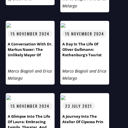
Melargo
15 NOVEMBER 2024
15 NOVEMBER 2024
A Conversation With Dr.
A Day In The Life Of
Markus Naser: The
Oliver Gußmann:
Unlikely Mayor Of
Rothenburg's Tourist
Rothenburg Ob Der
Pastor
Tauber
Marco Biagioli and Erica
Marco Biagioli and Erica
Melargo
Melargo
15 NOVEMBER 2024
23 JULY 2021
A Glimpse Into The Life
A Journey Into The
Of Laura: Embracing
Atelier Of Cipessa Prin
Family, Theater, And