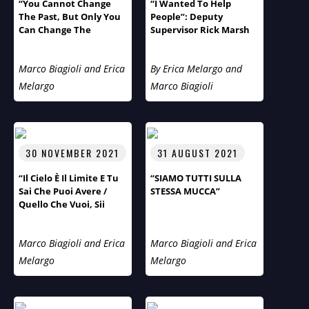
“You Cannot Change
“I Wanted To Help
The Past, But Only You
People”: Deputy
Can Change The
Supervisor Rick Marsh
Future!”
Of Tuxedo, The Gem Of
New York, On Humans
Marco Biagioli and Erica
By Erica Melargo and
Of The World With
Marco And Erica
Melargo
Marco Biagioli
30 NOVEMBER 2021
31 AUGUST 2021
“Il Cielo È Il Limite E Tu
“SIAMO TUTTI SULLA
Sai Che Puoi Avere /
STESSA MUCCA”
Quello Che Vuoi, Sii
Quello Che Vuoi”.
Marco Biagioli and Erica
Marco Biagioli and Erica
Melargo
Melargo