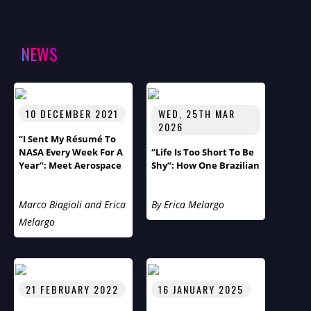
NEWS
10 DECEMBER 2021
WED, 25TH MAR
2026
“I Sent My Résumé To
NASA Every Week For A
“Life Is Too Short To Be
Year”: Meet Aerospace
Shy”: How One Brazilian
Engineer Thomas
Immigrant’s Journey
Ivanco
From Cancer Survivor
Marco Biagioli and Erica
By Erica Melargo
To Soft Skills
Entrepreneur Reveals
Melargo
London’s Hidden
Loneliness Epidemic
21 FEBRUARY 2022
16 JANUARY 2025