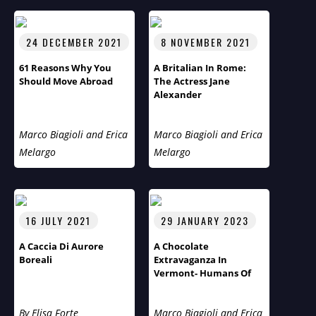
24 DECEMBER 2021
8 NOVEMBER 2021
61 Reasons Why You
A Britalian In Rome:
Should Move Abroad
The Actress Jane
Alexander
Marco Biagioli and Erica
Marco Biagioli and Erica
Melargo
Melargo
16 JULY 2021
29 JANUARY 2023
A Caccia Di Aurore
A Chocolate
Boreali
Extravaganza In
Vermont- Humans Of
The World Third Season
Flies Across The Pond
By Elisa Forte
Marco Biagioli and Erica