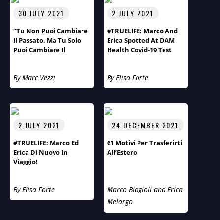
30 JULY 2021
2 JULY 2021
“Tu Non Puoi Cambiare
#TRUELIFE: Marco And
Il Passato, Ma Tu Solo
Erica Spotted At DAM
Puoi Cambiare Il
Health Covid-19 Test
Futuro!” Primo Piano Di
Centre
Aspirazioni E Obiettivi
By Marc Vezzi
By Elisa Forte
Del Fotografo Arnt
Eriksen.
2 JULY 2021
24 DECEMBER 2021
#TRUELIFE: Marco Ed
61 Motivi Per Trasferirti
Erica Di Nuovo In
All’Estero
Viaggio!
By Elisa Forte
Marco Biagioli and Erica
Melargo