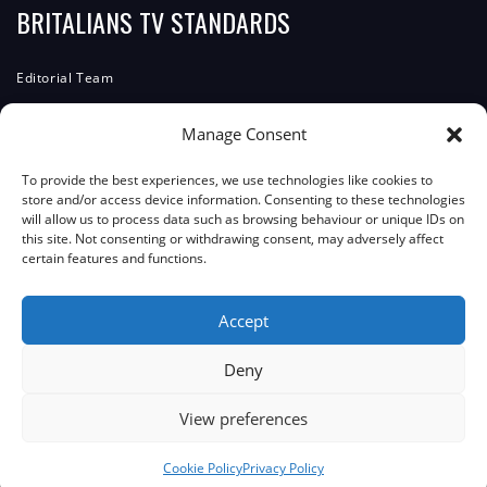
BRITALIANS TV STANDARDS
Editorial Team
Editorial Policy
Manage Consent
Corrections Policy
To provide the best experiences, we use technologies like cookies to
ComplainTs Procedure
store and/or access device information. Consenting to these technologies
will allow us to process data such as browsing behaviour or unique IDs on
Accessibility Statement
this site. Not consenting or withdrawing consent, may adversely affect
certain features and functions.
Transparency And Funding
Accept
JOIN THE COMMUNITY
Deny
Facebook
Instagram
WhatsApp
View preferences
Cookie Policy
Privacy Policy
© Hire Creative Industry Ltd trading as Britalians TV. All rights reserved.