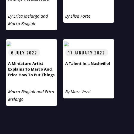
Cultural Diversity
By Erica Melargo and
By Elisa Forte
Marco Biagioli
6 JULY 2022
17 JANUARY 2022
A Miniature Artist
A Talent In… Nashville!
Explains To Marco And
Erica How To Put Things
Into Perspective
Marco Biagioli and Erica
By Marc Vezzi
Melargo