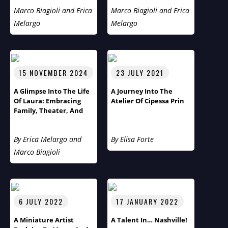
Tauber
Marco Biagioli and Erica
Marco Biagioli and Erica
Melargo
Melargo
15 NOVEMBER 2024
23 JULY 2021
A Glimpse Into The Life
A Journey Into The
Of Laura: Embracing
Atelier Of Cipessa Prin
Family, Theater, And
Cultural Diversity
By Erica Melargo and
By Elisa Forte
Marco Biagioli
6 JULY 2022
17 JANUARY 2022
A Miniature Artist
A Talent In… Nashville!