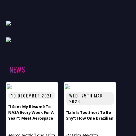
NEWS
10 DECEMBER 2021
WED, 25TH MAR
2026
“I Sent My Résumé To
NASA Every Week For A
“Life Is Too Short To Be
Year”: Meet Aerospace
Shy”: How One Brazilian
Engineer Thomas
Immigrant’s Journey
Ivanco
From Cancer Survivor
Marco Biagioli and Erica
By Erica Melargo
To Soft Skills