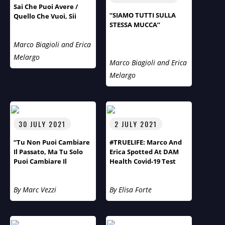
Sai Che Puoi Avere /
“SIAMO TUTTI SULLA
Quello Che Vuoi, Sii
STESSA MUCCA”
Quello Che Vuoi”.
Marco Biagioli and Erica
Melargo
Marco Biagioli and Erica
Melargo
30 JULY 2021
2 JULY 2021
“Tu Non Puoi Cambiare
#TRUELIFE: Marco And
Il Passato, Ma Tu Solo
Erica Spotted At DAM
Puoi Cambiare Il
Health Covid-19 Test
Futuro!” Primo Piano Di
Centre
Aspirazioni E Obiettivi
By Marc Vezzi
By Elisa Forte
Del Fotografo Arnt
Eriksen.