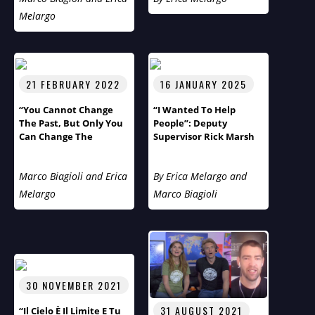
Entrepreneur Reveals
Melargo
London’s Hidden
Loneliness Epidemic
21 FEBRUARY 2022
16 JANUARY 2025
“You Cannot Change
“I Wanted To Help
The Past, But Only You
People”: Deputy
Can Change The
Supervisor Rick Marsh
Future!”
Of Tuxedo, The Gem Of
New York, On Humans
Marco Biagioli and Erica
By Erica Melargo and
Of The World With
Marco And Erica
Melargo
Marco Biagioli
30 NOVEMBER 2021
31 AUGUST 2021
“Il Cielo È Il Limite E Tu