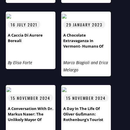
16 JULY 2021
29 JANUARY 2023
A Caccia Di Aurore
A Chocolate
Boreali
Extravaganza In
Vermont- Humans Of
The World Third Season
Flies Across The Pond
By Elisa Forte
Marco Biagioli and Erica
Melargo
15 NOVEMBER 2024
15 NOVEMBER 2024
A Conversation With Dr.
A Day In The Life Of
Markus Naser: The
Oliver Gußmann:
Unlikely Mayor Of
Rothenburg's Tourist
Rothenburg Ob Der
Pastor